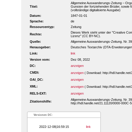
Allgemeine Auswanderungs-Zeitung – Organ
Titel:
Gunsten der fortziehenden Brüder, sowie f
(vollständige digitalisierte Ausgabe)
Datum:
1847-01-01
Sprache:
de
Ressourcentyp:
Zeitung
Dieses Werk steht unter der "Creative C
Rechte:
Lizenz" (CC BY-NC).
Quelle:
Allgemeine Auswanderungs-Zeitung. Nr. 39.
Herausgeber:
Deutsches Textarchiv (DTA-Erweiterungen
Link:
link
Version vom:
Dez 08, 2022
DC:
anzeigen
CMDI:
anzeigen
( Download: http://hdl.handle.n
OAI_DC:
anzeigen
XML:
anzeigen
( Download: http://hdl.handle.n
RELS-EXT:
anzeigen
Allgemeine Auswanderungs-Zeitung. Nr. 39.
Zitationshilfe:
http://hdl.handle.net/21.11120/0000-000C-
Versionen DC:
2022-12-08|16:59:15
link