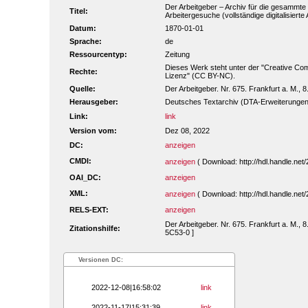
Der Arbeitgeber – Archiv für die gesammte 
Titel:
Arbeitergesuche (vollständige digitalisiert
Datum:
1870-01-01
Sprache:
de
Ressourcentyp:
Zeitung
Dieses Werk steht unter der "Creative C
Rechte:
Lizenz" (CC BY-NC).
Quelle:
Der Arbeitgeber. Nr. 675. Frankfurt a. M., 8.
Herausgeber:
Deutsches Textarchiv (DTA-Erweiterungen
Link:
link
Version vom:
Dez 08, 2022
DC:
anzeigen
CMDI:
anzeigen
( Download: http://hdl.handle.n
OAI_DC:
anzeigen
XML:
anzeigen
( Download: http://hdl.handle.n
RELS-EXT:
anzeigen
Der Arbeitgeber. Nr. 675. Frankfurt a. M., 
Zitationshilfe:
5C53-0 ]
Versionen DC:
2022-12-08|16:58:02
link
2022-11-17|15:31:39
link