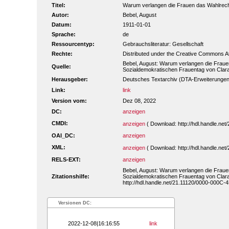
Titel:
Warum verlangen die Frauen das Wahlrecht?
Autor:
Bebel, August
Datum:
1911-01-01
Sprache:
de
Ressourcentyp:
Gebrauchsliteratur: Gesellschaft
Rechte:
Distributed under the Creative Commons A
Bebel, August: Warum verlangen die Fraue
Quelle:
Sozialdemokratischen Frauentag von Clara 
Herausgeber:
Deutsches Textarchiv (DTA-Erweiterungen
Link:
link
Version vom:
Dez 08, 2022
DC:
anzeigen
CMDI:
anzeigen
( Download: http://hdl.handle.n
OAI_DC:
anzeigen
XML:
anzeigen
( Download: http://hdl.handle.n
RELS-EXT:
anzeigen
Bebel, August: Warum verlangen die Fraue
Zitationshilfe:
Sozialdemokratischen Frauentag von Clara 
http://hdl.handle.net/21.11120/0000-000C-4
Versionen DC:
2022-12-08|16:16:55
link