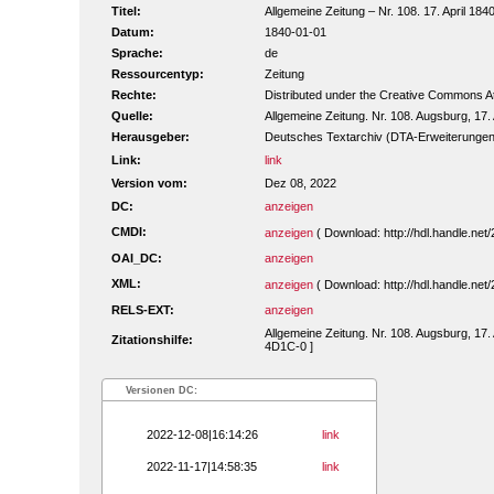
Titel:
Allgemeine Zeitung – Nr. 108. 17. April 1840
Datum:
1840-01-01
Sprache:
de
Ressourcentyp:
Zeitung
Rechte:
Distributed under the Creative Commons A
Quelle:
Allgemeine Zeitung. Nr. 108. Augsburg, 17. 
Herausgeber:
Deutsches Textarchiv (DTA-Erweiterungen
Link:
link
Version vom:
Dez 08, 2022
DC:
anzeigen
CMDI:
anzeigen
( Download: http://hdl.handle.n
OAI_DC:
anzeigen
XML:
anzeigen
( Download: http://hdl.handle.n
RELS-EXT:
anzeigen
Allgemeine Zeitung. Nr. 108. Augsburg, 17. 
Zitationshilfe:
4D1C-0 ]
Versionen DC:
2022-12-08|16:14:26
link
2022-11-17|14:58:35
link