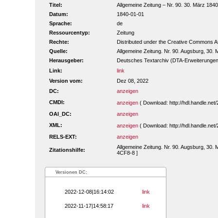
Titel:
Allgemeine Zeitung – Nr. 90. 30. März 1840 
Datum:
1840-01-01
Sprache:
de
Ressourcentyp:
Zeitung
Rechte:
Distributed under the Creative Commons A
Quelle:
Allgemeine Zeitung. Nr. 90. Augsburg, 30. 
Herausgeber:
Deutsches Textarchiv (DTA-Erweiterungen
Link:
link
Version vom:
Dez 08, 2022
DC:
anzeigen
CMDI:
anzeigen
( Download: http://hdl.handle.n
OAI_DC:
anzeigen
XML:
anzeigen
( Download: http://hdl.handle.n
RELS-EXT:
anzeigen
Allgemeine Zeitung. Nr. 90. Augsburg, 30. 
Zitationshilfe:
4CF8-8 ]
Versionen DC:
2022-12-08|16:14:02
link
2022-11-17|14:58:17
link