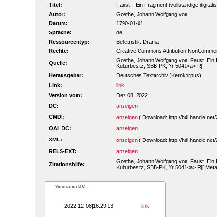
Titel:
Faust – Ein Fragment (vollständige digitali
Autor:
Goethe, Johann Wolfgang von
Datum:
1790-01-01
Sprache:
de
Ressourcentyp:
Belletristik: Drama
Rechte:
Creative Commons Attribution-NonCommerc
Goethe, Johann Wolfgang von: Faust. Ein Fr
Quelle:
Kulturbesitz, SBB-PK, Yr 5041<a> R]
Herausgeber:
Deutsches Textarchiv (Kernkorpus)
Link:
link
Version vom:
Dez 08, 2022
DC:
anzeigen
CMDI:
anzeigen
( Download: http://hdl.handle.ne
OAI_DC:
anzeigen
XML:
anzeigen
( Download: http://hdl.handle.ne
RELS-EXT:
anzeigen
Goethe, Johann Wolfgang von: Faust. Ein Fr
Zitationshilfe:
Kulturbesitz, SBB-PK, Yr 5041<a> R][ Meta
Versionen DC:
2022-12-08|16:29:13
link