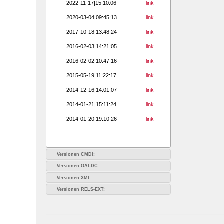
2022-11-17|15:10:06
link
2020-03-04|09:45:13
link
2017-10-18|13:48:24
link
2016-02-03|14:21:05
link
2016-02-02|10:47:16
link
2015-05-19|11:22:17
link
2014-12-16|14:01:07
link
2014-01-21|15:11:24
link
2014-01-20|19:10:26
link
Versionen CMDI:
Versionen OAI-DC:
Versionen XML:
Versionen RELS-EXT: