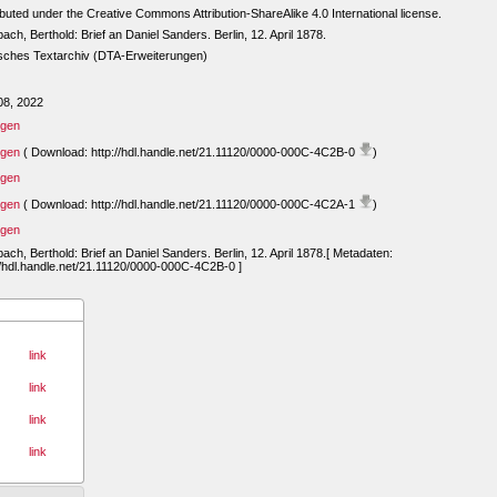
ibuted under the Creative Commons Attribution-ShareAlike 4.0 International license.
ach, Berthold: Brief an Daniel Sanders. Berlin, 12. April 1878.
sches Textarchiv (DTA-Erweiterungen)
08, 2022
igen
igen
( Download: http://hdl.handle.net/21.11120/0000-000C-4C2B-0
)
igen
igen
( Download: http://hdl.handle.net/21.11120/0000-000C-4C2A-1
)
igen
ach, Berthold: Brief an Daniel Sanders. Berlin, 12. April 1878.[ Metadaten:
//hdl.handle.net/21.11120/0000-000C-4C2B-0 ]
link
link
link
link