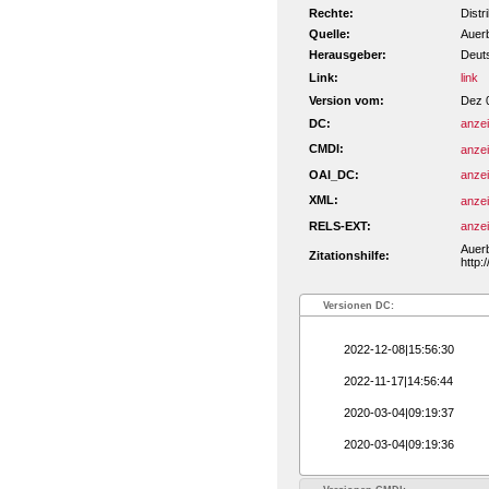
Rechte:
Distr
Quelle:
Auerb
Herausgeber:
Deut
Link:
link
Version vom:
Dez 
DC:
anze
CMDI:
anze
OAI_DC:
anze
XML:
anze
RELS-EXT:
anze
Auerb
Zitationshilfe:
http:
Versionen DC:
2022-12-08|15:56:30
2022-11-17|14:56:44
2020-03-04|09:19:37
2020-03-04|09:19:36