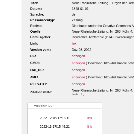
Titel:
Neue Rheinische Zeitung – Organ der Demokr
Datum:
1848-01-01
Sprache:
de
Ressourcentyp:
Zeitung
Rechte:
Distributed under the Creative Commons A
Quelle:
Neue Rheinische Zeitung. Nr. 263. Köln, 4. 
Herausgeber:
Deutsches Textarchiv (DTA-Erweiterungen
Link:
link
Version vom:
Dez 08, 2022
DC:
anzeigen
CMDI:
anzeigen
( Download: http://hdl.handle.n
OAI_DC:
anzeigen
XML:
anzeigen
( Download: http://hdl.handle.n
RELS-EXT:
anzeigen
Neue Rheinische Zeitung. Nr. 263. Köln, 4. 
Zitationshilfe:
62AF-1 ]
Versionen DC:
2022-12-08|17:16:11
link
2022-11-17|15:45:21
link