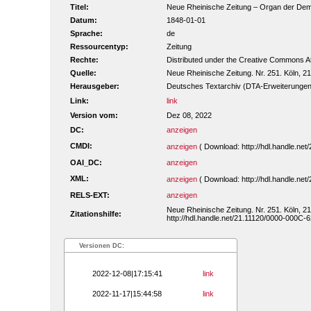
Titel:
Neue Rheinische Zeitung – Organ der Demokr
Datum:
1848-01-01
Sprache:
de
Ressourcentyp:
Zeitung
Rechte:
Distributed under the Creative Commons A
Quelle:
Neue Rheinische Zeitung. Nr. 251. Köln, 21
Herausgeber:
Deutsches Textarchiv (DTA-Erweiterungen
Link:
link
Version vom:
Dez 08, 2022
DC:
anzeigen
CMDI:
anzeigen
( Download: http://hdl.handle.ne
OAI_DC:
anzeigen
XML:
anzeigen
( Download: http://hdl.handle.ne
RELS-EXT:
anzeigen
Neue Rheinische Zeitung. Nr. 251. Köln, 21
Zitationshilfe:
http://hdl.handle.net/21.11120/0000-000C-6
Versionen DC:
2022-12-08|17:15:41
link
2022-11-17|15:44:58
link