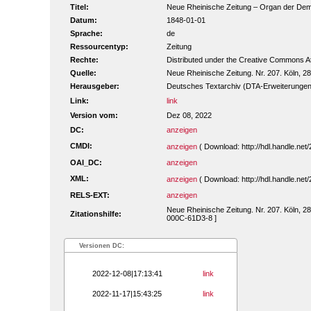
Titel:
Neue Rheinische Zeitung – Organ der Demokr
Datum:
1848-01-01
Sprache:
de
Ressourcentyp:
Zeitung
Rechte:
Distributed under the Creative Commons A
Quelle:
Neue Rheinische Zeitung. Nr. 207. Köln, 2
Herausgeber:
Deutsches Textarchiv (DTA-Erweiterungen
Link:
link
Version vom:
Dez 08, 2022
DC:
anzeigen
CMDI:
anzeigen
( Download: http://hdl.handle.n
OAI_DC:
anzeigen
XML:
anzeigen
( Download: http://hdl.handle.n
RELS-EXT:
anzeigen
Neue Rheinische Zeitung. Nr. 207. Köln, 28
Zitationshilfe:
000C-61D3-8 ]
Versionen DC:
2022-12-08|17:13:41
link
2022-11-17|15:43:25
link