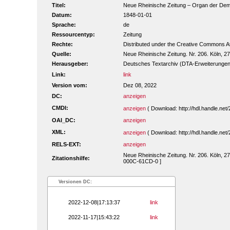
Titel:
Neue Rheinische Zeitung – Organ der Demokr
Datum:
1848-01-01
Sprache:
de
Ressourcentyp:
Zeitung
Rechte:
Distributed under the Creative Commons A
Quelle:
Neue Rheinische Zeitung. Nr. 206. Köln, 2
Herausgeber:
Deutsches Textarchiv (DTA-Erweiterungen
Link:
link
Version vom:
Dez 08, 2022
DC:
anzeigen
CMDI:
anzeigen
( Download: http://hdl.handle.n
OAI_DC:
anzeigen
XML:
anzeigen
( Download: http://hdl.handle.n
RELS-EXT:
anzeigen
Neue Rheinische Zeitung. Nr. 206. Köln, 27
Zitationshilfe:
000C-61CD-0 ]
Versionen DC:
2022-12-08|17:13:37
link
2022-11-17|15:43:22
link