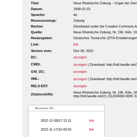
Titel:
Neue Rheinische Zeitung – Organ der Demokr
Datum:
1848-01-01
Sprache:
de
Ressourcentyp:
Zeitung
Rechte:
Distributed under the Creative Commons A
Quelle:
Neue Rheinische Zeitung. Nr. 196. Köln, 16
Herausgeber:
Deutsches Textarchiv (DTA-Erweiterungen
Link:
link
Version vom:
Dez 08, 2022
DC:
anzeigen
CMDI:
anzeigen
( Download: http://hdl.handle.n
OAI_DC:
anzeigen
XML:
anzeigen
( Download: http://hdl.handle.n
RELS-EXT:
anzeigen
Neue Rheinische Zeitung. Nr. 196. Köln, 16
Zitationshilfe:
http://hdl.handle.net/21.11120/0000-000C-6
Versionen DC:
2022-12-08|17:13:11
link
2022-11-17|15:43:03
link