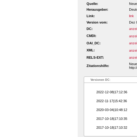
Quelle:
Neue 
Herausgeber:
Deut
Link:
link
Version vom:
Dez 
DC:
anze
CMDI:
anze
OAI_DC:
anze
XML:
anze
RELS-EXT:
anze
Neue 
Zitationshilfe:
http:
Versionen DC:
2022-12-08|17:12:36
2022-11-17|15:42:36
2020-03-04|10:48:12
2017-10-18|17:10:35
2017-10-18|17:10:32