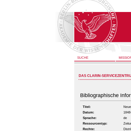
SUCHE
MISSIO
DAS CLARIN-SERVICEZENTR
Bibliographische Info
Titel:
Neue 
Datum:
1848
Sprache:
de
Ressourcentyp:
Zeitu
Rechte:
Distr