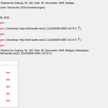
Rheinische Zeitung. Nr. 182. Köln, 30. Dezember 1848. Beilage.
sches Textarchiv (DTA-Erweiterungen)
08, 2022
igen
igen
( Download: http://hdl.handle.net/21.11120/0000-000C-6173-5
)
igen
igen
( Download: http://hdl.handle.net/21.11120/0000-000C-6172-6
)
igen
Rheinische Zeitung. Nr. 182. Köln, 30. Dezember 1848. Beilage.[ Metadaten:
//hdl.handle.net/21.11120/0000-000C-6173-5 ]
link
link
link
link
link