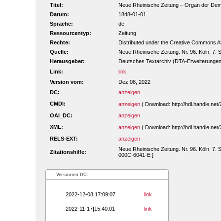
Titel:
Neue Rheinische Zeitung – Organ der Demokr
Datum:
1848-01-01
Sprache:
de
Ressourcentyp:
Zeitung
Rechte:
Distributed under the Creative Commons A
Quelle:
Neue Rheinische Zeitung. Nr. 96. Köln, 7.
Herausgeber:
Deutsches Textarchiv (DTA-Erweiterungen
Link:
link
Version vom:
Dez 08, 2022
DC:
anzeigen
CMDI:
anzeigen
( Download: http://hdl.handle.n
OAI_DC:
anzeigen
XML:
anzeigen
( Download: http://hdl.handle.n
RELS-EXT:
anzeigen
Neue Rheinische Zeitung. Nr. 96. Köln, 7. 
Zitationshilfe:
000C-6041-E ]
Versionen DC:
2022-12-08|17:09:07
link
2022-11-17|15:40:01
link