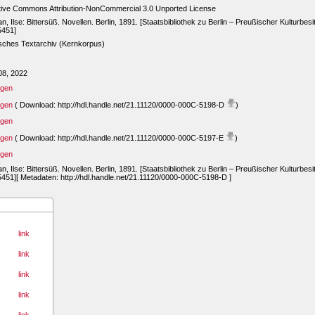
tive Commons Attribution-NonCommercial 3.0 Unported License
n, Ilse: Bittersüß. Novellen. Berlin, 1891. [Staatsbibliothek zu Berlin – Preußischer Kulturbes
5451]
sches Textarchiv (Kernkorpus)
08, 2022
igen
igen
( Download: http://hdl.handle.net/21.11120/0000-000C-5198-D
)
igen
igen
( Download: http://hdl.handle.net/21.11120/0000-000C-5197-E
)
igen
n, Ilse: Bittersüß. Novellen. Berlin, 1891. [Staatsbibliothek zu Berlin – Preußischer Kulturbes
451][ Metadaten: http://hdl.handle.net/21.11120/0000-000C-5198-D ]
link
link
link
link
link