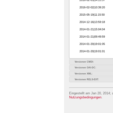
2016-02-02|10:39:20
2015-05-19|11:15:50
2014-12-16|13:59:18
2014-01-21|15:04:04
2014-01-21|09:49:59
2014-01-20|19:01:05
2014-01-20|19:01:01
Versionen CMDI:
Versionen OAI-DC:
Versionen XML:
Versionen RELS-EXT:
Eingestellt am Jan 20, 2014; 
Nutzungsbedingungen
.