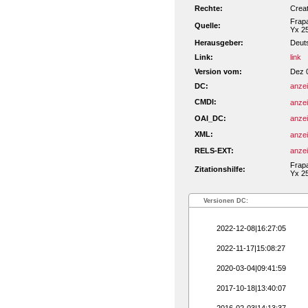
Rechte:
Crea
Frapa
Quelle:
Yx 2
Herausgeber:
Deut
Link:
link
Version vom:
Dez 
DC:
anze
CMDI:
anze
OAI_DC:
anze
XML:
anze
RELS-EXT:
anze
Frapa
Zitationshilfe:
Yx 25
Versionen DC:
2022-12-08|16:27:05
2022-11-17|15:08:27
2020-03-04|09:41:59
2017-10-18|13:40:07
2016-02-03|14:13:37