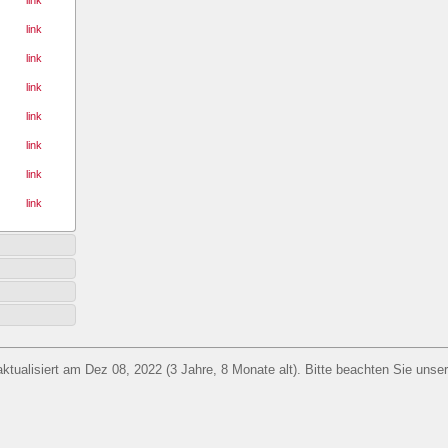
link
link
link
link
link
link
link
aktualisiert am Dez 08, 2022 (3 Jahre, 8 Monate alt). Bitte beachten Sie unse