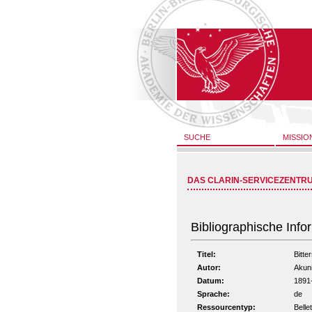
SUCHE
MISSIO
DAS CLARIN-SERVICEZENTR
Bibliographische Info
Titel:
Bitte
Autor:
Akuni
Datum:
1891
Sprache:
de
Ressourcentyp:
Bellet