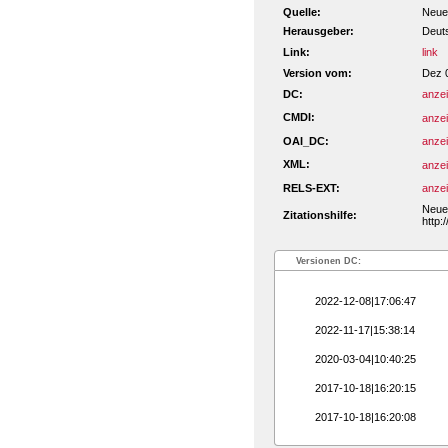
Quelle:
Neue 
Herausgeber:
Deut
Link:
link
Version vom:
Dez 
DC:
anze
CMDI:
anze
OAI_DC:
anze
XML:
anze
RELS-EXT:
anze
Neue 
Zitationshilfe:
http:
Versionen DC:
2022-12-08|17:06:47
2022-11-17|15:38:14
2020-03-04|10:40:25
2017-10-18|16:20:15
2017-10-18|16:20:08