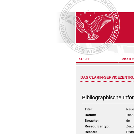
SUCHE
MISSIO
DAS CLARIN-SERVICEZENTR
Bibliographische Info
Titel:
Neue 
Datum:
1848
Sprache:
de
Ressourcentyp:
Zeitu
Rechte:
Distr