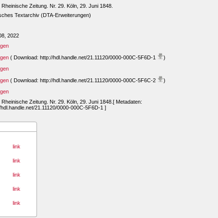
Rheinische Zeitung. Nr. 29. Köln, 29. Juni 1848.
sches Textarchiv (DTA-Erweiterungen)
08, 2022
igen
igen
( Download: http://hdl.handle.net/21.11120/0000-000C-5F6D-1
)
igen
igen
( Download: http://hdl.handle.net/21.11120/0000-000C-5F6C-2
)
igen
Rheinische Zeitung. Nr. 29. Köln, 29. Juni 1848.[ Metadaten:
//hdl.handle.net/21.11120/0000-000C-5F6D-1 ]
link
link
link
link
link