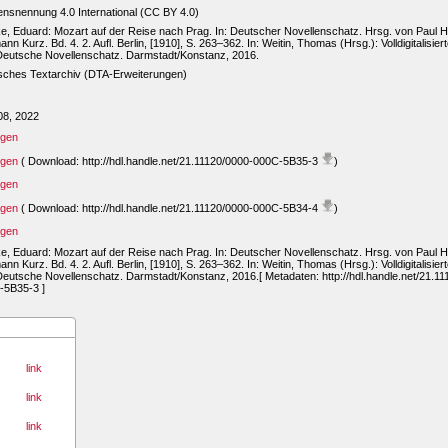
nsnennung 4.0 International (CC BY 4.0)
e, Eduard: Mozart auf der Reise nach Prag. In: Deutscher Novellenschatz. Hrsg. von Paul 
nn Kurz. Bd. 4. 2. Aufl. Berlin, [1910], S. 263–362. In: Weitin, Thomas (Hrsg.): Volldigitalisie
Deutsche Novellenschatz. Darmstadt/Konstanz, 2016.
sches Textarchiv (DTA-Erweiterungen)
08, 2022
igen
igen
( Download: http://hdl.handle.net/21.11120/0000-000C-5B35-3
)
igen
igen
( Download: http://hdl.handle.net/21.11120/0000-000C-5B34-4
)
igen
e, Eduard: Mozart auf der Reise nach Prag. In: Deutscher Novellenschatz. Hrsg. von Paul 
nn Kurz. Bd. 4. 2. Aufl. Berlin, [1910], S. 263–362. In: Weitin, Thomas (Hrsg.): Volldigitalisie
eutsche Novellenschatz. Darmstadt/Konstanz, 2016.[ Metadaten: http://hdl.handle.net/21.11
-5B35-3 ]
link
link
link