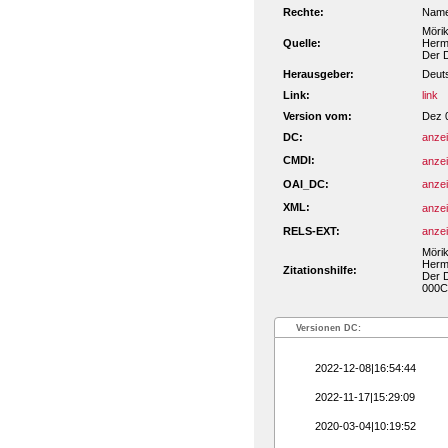
Rechte:
Name
Mörik
Quelle:
Herma
Der 
Herausgeber:
Deut
Link:
link
Version vom:
Dez 
DC:
anze
CMDI:
anze
OAI_DC:
anze
XML:
anze
RELS-EXT:
anze
Mörik
Herma
Zitationshilfe:
Der D
000C
Versionen DC:
2022-12-08|16:54:44
2022-11-17|15:29:09
2020-03-04|10:19:52