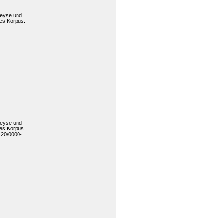
Heyse und
rtes Korpus.
Heyse und
rtes Korpus.
120/0000-