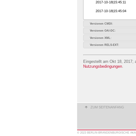
2017-10-18|15:45:11
2017-10-18|15:45:04
Versionen CMDI:
Versionen OAI-DC:
Versionen XML:
Versionen RELS-EXT:
Eingestellt am Okt 18, 2017; 
Nutzungsbedingungen
.
ZUM SEITENANFANG
© 2023 BERLIN-BRANDENBURGISCHE AK