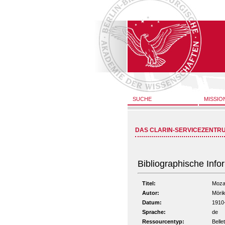
SUCHE
MISSIO
DAS CLARIN-SERVICEZENTR
Bibliographische Info
Titel:
Mozar
Autor:
Möri
Datum:
1910
Sprache:
de
Ressourcentyp:
Bellet