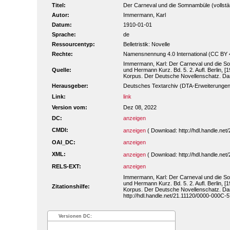
Titel:
Der Carneval und die Somnambüle (vollständ
Autor:
Immermann, Karl
Datum:
1910-01-01
Sprache:
de
Ressourcentyp:
Belletristik: Novelle
Rechte:
Namensnennung 4.0 International (CC BY 
Immermann, Karl: Der Carneval und die S
Quelle:
und Hermann Kurz. Bd. 5. 2. Aufl. Berlin, [1
Korpus. Der Deutsche Novellenschatz. Da
Herausgeber:
Deutsches Textarchiv (DTA-Erweiterungen
Link:
link
Version vom:
Dez 08, 2022
DC:
anzeigen
CMDI:
anzeigen
( Download: http://hdl.handle.n
OAI_DC:
anzeigen
XML:
anzeigen
( Download: http://hdl.handle.n
RELS-EXT:
anzeigen
Immermann, Karl: Der Carneval und die S
und Hermann Kurz. Bd. 5. 2. Aufl. Berlin, [1
Zitationshilfe:
Korpus. Der Deutsche Novellenschatz. Da
http://hdl.handle.net/21.11120/0000-000C-
Versionen DC: