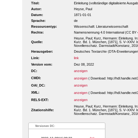
Titel:
Einleitung (vollständige digitalisierte Ausga
Autor:
Heyse, Paul
Datum:
1871-01-01
Sprache:
de
Ressourcentyp:
Wissenschaft: Literaturwissenschaft
Rechte:
Namensnennung 4.0 International (CC BY 
Heyse, Paul; Kurz, Hermann: Einleitung. 
Quelle:
Kurz. Bd. 1. München, [1871], S. V–XXIV. In
Novellenschatz. Darmstadt/Konstanz, 201
Herausgeber:
Deutsches Textarchiv (DTA-Erweiterungen
Link:
link
Version vom:
Dez 08, 2022
DC:
anzeigen
CMDI:
anzeigen
( Download: http://hdl.handle.n
OAI_DC:
anzeigen
XML:
anzeigen
( Download: http://hdl.handle.n
RELS-EXT:
anzeigen
Heyse, Paul; Kurz, Hermann: Einleitung. 
Zitationshilfe:
Kurz. Bd. 1. München, [1871], S. V–XXIV. In
Novellenschatz. Darmstadt/Konstanz, 2016.
Versionen DC: