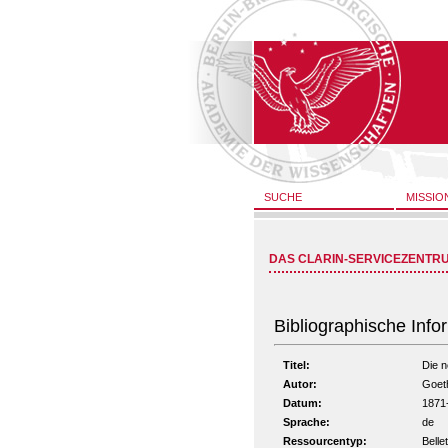
SUCHE
MISSIO
DAS CLARIN-SERVICEZENTR
Bibliographische Info
Titel:
Die n
Autor:
Goet
Datum:
1871
Sprache:
de
Ressourcentyp:
Bellet