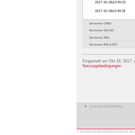
2017-10-18|13:49:33
2017-10-18|13:49:28
Versionen CMDI:
Versionen OAI-DC:
Versionen XML:
Versionen RELS-EXT:
Eingestellt am Okt 18, 2017; 
Nutzungsbedingungen
.
ZUM SEITENANFANG
© 2023 BERLIN-BRANDENBURGISCHE AK