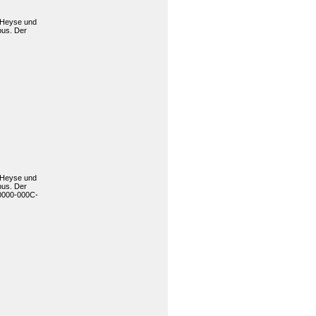
l Heyse und
pus. Der
l Heyse und
pus. Der
/0000-000C-