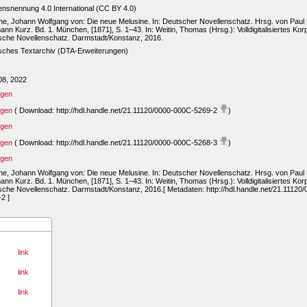
nsnennung 4.0 International (CC BY 4.0)
e, Johann Wolfgang von: Die neue Melusine. In: Deutscher Novellenschatz. Hrsg. von Pau
nn Kurz. Bd. 1. München, [1871], S. 1–43. In: Weitin, Thomas (Hrsg.): Volldigitalisiertes Kor
sche Novellenschatz. Darmstadt/Konstanz, 2016.
sches Textarchiv (DTA-Erweiterungen)
08, 2022
igen
igen
( Download: http://hdl.handle.net/21.11120/0000-000C-5269-2
)
igen
igen
( Download: http://hdl.handle.net/21.11120/0000-000C-5268-3
)
igen
e, Johann Wolfgang von: Die neue Melusine. In: Deutscher Novellenschatz. Hrsg. von Pau
nn Kurz. Bd. 1. München, [1871], S. 1–43. In: Weitin, Thomas (Hrsg.): Volldigitalisiertes Kor
che Novellenschatz. Darmstadt/Konstanz, 2016.[ Metadaten: http://hdl.handle.net/21.11120
2 ]
link
link
link