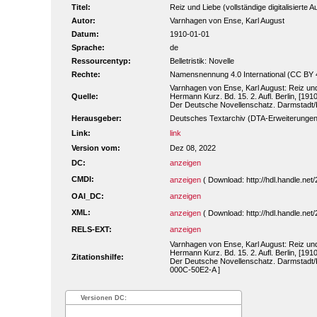
Titel:
Reiz und Liebe (vollständige digitalisierte 
Autor:
Varnhagen von Ense, Karl August
Datum:
1910-01-01
Sprache:
de
Ressourcentyp:
Belletristik: Novelle
Rechte:
Namensnennung 4.0 International (CC BY 
Varnhagen von Ense, Karl August: Reiz un
Quelle:
Hermann Kurz. Bd. 15. 2. Aufl. Berlin, [1910
Der Deutsche Novellenschatz. Darmstadt/
Herausgeber:
Deutsches Textarchiv (DTA-Erweiterungen
Link:
link
Version vom:
Dez 08, 2022
DC:
anzeigen
CMDI:
anzeigen
( Download: http://hdl.handle.n
OAI_DC:
anzeigen
XML:
anzeigen
( Download: http://hdl.handle.n
RELS-EXT:
anzeigen
Varnhagen von Ense, Karl August: Reiz un
Hermann Kurz. Bd. 15. 2. Aufl. Berlin, [1910
Zitationshilfe:
Der Deutsche Novellenschatz. Darmstadt/Ko
000C-50E2-A ]
Versionen DC: