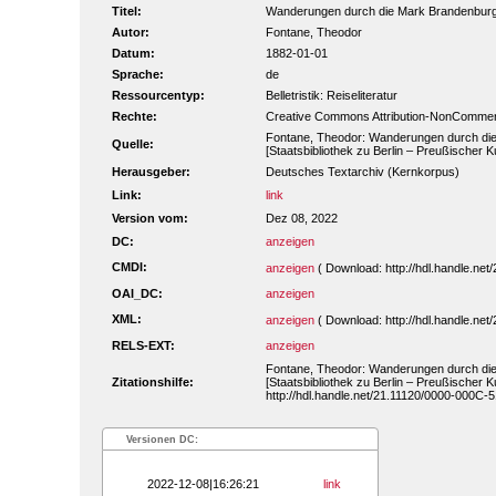
Titel:
Wanderungen durch die Mark Brandenburg (v
Autor:
Fontane, Theodor
Datum:
1882-01-01
Sprache:
de
Ressourcentyp:
Belletristik: Reiseliteratur
Rechte:
Creative Commons Attribution-NonCommerc
Fontane, Theodor: Wanderungen durch die 
Quelle:
[Staatsbibliothek zu Berlin – Preußischer 
Herausgeber:
Deutsches Textarchiv (Kernkorpus)
Link:
link
Version vom:
Dez 08, 2022
DC:
anzeigen
CMDI:
anzeigen
( Download: http://hdl.handle.ne
OAI_DC:
anzeigen
XML:
anzeigen
( Download: http://hdl.handle.ne
RELS-EXT:
anzeigen
Fontane, Theodor: Wanderungen durch die 
Zitationshilfe:
[Staatsbibliothek zu Berlin – Preußischer 
http://hdl.handle.net/21.11120/0000-000C-5
Versionen DC:
2022-12-08|16:26:21
link