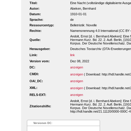
Titel:
Eine Nacht (vollständige digitalisierte Ausg
Autor:
Abeken, Bernhard
Datum:
1910-01-01
Sprache:
de
Ressourcentyp:
Belletristik: Novelle
Rechte:
Namensnennung 4.0 International (CC BY 
Andolt, Ernst [d. i. Bernhard Abeken]: Ein
Quelle:
Hermann Kurz. Bd. 22. 2. Aufl. Berlin, [1910
Korpus. Der Deutsche Novellenschatz. Da
Herausgeber:
Deutsches Textarchiv (DTA-Erweiterungen
Link:
link
Version vom:
Dez 08, 2022
DC:
anzeigen
CMDI:
anzeigen
( Download: http://hdl.handle.n
OAI_DC:
anzeigen
XML:
anzeigen
( Download: http://hdl.handle.n
RELS-EXT:
anzeigen
Andolt, Ernst [d. i. Bernhard Abeken]: Ein
Hermann Kurz. Bd. 22. 2. Aufl. Berlin, [1910
Zitationshilfe:
Korpus. Der Deutsche Novellenschatz. Da
http://hdl.handle.net/21.11120/0000-000C-
Versionen DC: