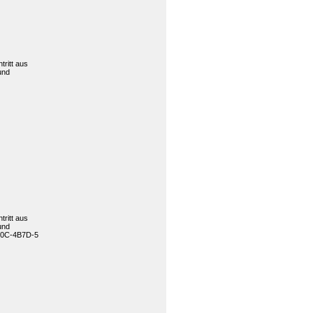
tritt aus
und
tritt aus
und
000C-4B7D-5