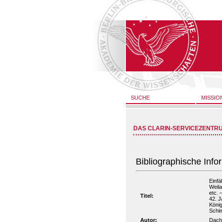
SUCHE
MISSIO
DAS CLARIN-SERVICEZENTR
Bibliographische Info
Einfä
Weila
etc. 
Titel:
42. J
König
Schim
Autor:
Dach