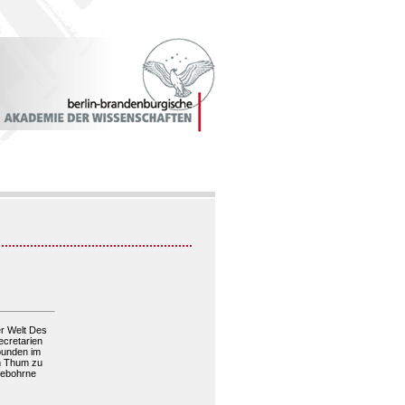
er Welt Des
ecretarien
tbunden im
im Thum zu
gebohrne