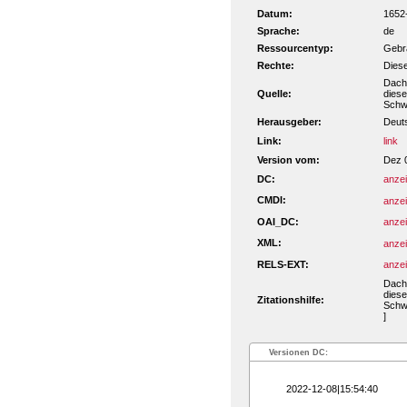
Datum:
1652
Sprache:
de
Ressourcentyp:
Gebra
Rechte:
Diese
Dach,
Quelle:
diese
Schwe
Herausgeber:
Deut
Link:
link
Version vom:
Dez 
DC:
anze
CMDI:
anze
OAI_DC:
anze
XML:
anze
RELS-EXT:
anze
Dach,
diese
Zitationshilfe:
Schwe
]
Versionen DC:
2022-12-08|15:54:40