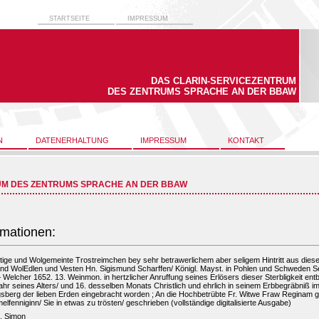
STARTSEITE
IMPRESSUM
DAS CLARIN-SERVICEZENTRUM
DES ZENTRUMS SPRACHE AN DER BBAW
N
DATENERHALTUNG
IMPRESSUM
KONTAKT
UM DES ZENTRUMS SPRACHE AN DER BBAW
rmationen:
ltige und Wolgemeinte Trostreimchen bey sehr betrawerlichem aber seligem Hintritt aus dies
nd WolEdlen und Vesten Hn. Sigismund Scharffen/ Königl. Mayst. in Pohlen und Schweden S
– Welcher 1652. 13. Weinmon. in hertzlicher Anruffung seines Erlösers dieser Sterbligkeit en
ahr seines Alters/ und 16. desselben Monats Christlich und ehrlich in seinem Erbbegräbniß 
sberg der lieben Erden eingebracht worden ; An die Hochbetrübte Fr. Witwe Fraw Reginam 
elfenniginn/ Sie in etwas zu trösten/ geschrieben (vollständige digitalisierte Ausgabe)
, Simon