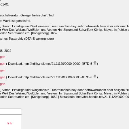
-01-01
uchsliteratur: Gelegenheitsschrift:Tod
s Werk ist gemeinfrei.
 Simon: Einfältige und Wolgemeinte Trostreimchen bey sehr betrawerlichem aber seligem Hin
r Welt Des Weiland WolEdlen und Vesten Hn. Sigismund Scharffen/ Königl. Mayst. in Pohlen 
den Secretarien etc. [Königsberg], 1652.
sches Textarchiv (DTA-Erweiterungen)
08, 2022
igen
igen
( Download: http://hdl.handle.net/21.11120/0000-000C-4B7D-5
)
igen
igen
( Download: http://hdl.handle.net/21.11120/0000-000C-4B7C-6
)
igen
 Simon: Einfältige und Wolgemeinte Trostreimchen bey sehr betrawerlichem aber seligem Hin
r Welt Des Weiland WolEdlen und Vesten Hn. Sigismund Scharffen/ Königl. Mayst. in Pohlen 
den Secretarien etc. [Königsberg], 1652.[ Metadaten: http://hdl.handle.net/21.11120/0000-
link