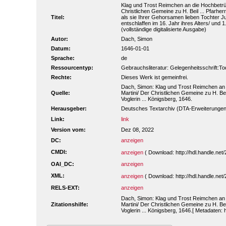
Klag und Trost Reimchen an die Hochbetrüb
Christlichen Gemeine zu H. Beil ... Pfarher
Titel:
als sie Ihrer Gehorsamen lieben Tochter Ju
entschlaffen im 16. Jahr ihres Alters/ und 1
(vollständige digitalisierte Ausgabe)
Autor:
Dach, Simon
Datum:
1646-01-01
Sprache:
de
Ressourcentyp:
Gebrauchsliteratur: Gelegenheitsschrift:To
Rechte:
Dieses Werk ist gemeinfrei.
Dach, Simon: Klag und Trost Reimchen an 
Quelle:
Martini/ Der Christlichen Gemeine zu H. Bei
Voglerin ... Königsberg, 1646.
Herausgeber:
Deutsches Textarchiv (DTA-Erweiterungen
Link:
link
Version vom:
Dez 08, 2022
DC:
anzeigen
CMDI:
anzeigen
( Download: http://hdl.handle.n
OAI_DC:
anzeigen
XML:
anzeigen
( Download: http://hdl.handle.n
RELS-EXT:
anzeigen
Dach, Simon: Klag und Trost Reimchen an 
Zitationshilfe:
Martini/ Der Christlichen Gemeine zu H. Bei
Voglerin ... Königsberg, 1646.[ Metadaten: