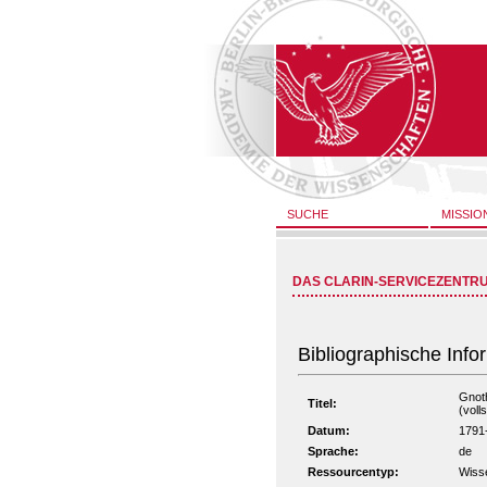
SUCHE
MISSIO
DAS CLARIN-SERVICEZENTR
Bibliographische Info
Gnoth
Titel:
(voll
Datum:
1791
Sprache:
de
Ressourcentyp:
Wiss