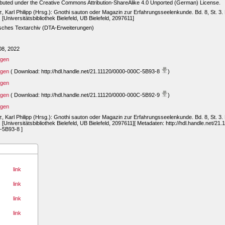
ibuted under the Creative Commons Attribution-ShareAlike 4.0 Unported (German) License.
z, Karl Philipp (Hrsg.): Gnothi sauton oder Magazin zur Erfahrungsseelenkunde. Bd. 8, St. 3. 
 [Universitätsbibliothek Bielefeld, UB Bielefeld, 2097611]
sches Textarchiv (DTA-Erweiterungen)
08, 2022
igen
igen
( Download: http://hdl.handle.net/21.11120/0000-000C-5B93-8
)
igen
igen
( Download: http://hdl.handle.net/21.11120/0000-000C-5B92-9
)
igen
z, Karl Philipp (Hrsg.): Gnothi sauton oder Magazin zur Erfahrungsseelenkunde. Bd. 8, St. 3. 
 [Universitätsbibliothek Bielefeld, UB Bielefeld, 2097611][ Metadaten: http://hdl.handle.net/21
-5B93-8 ]
link
link
link
link