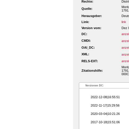
Rechte:
Distr
Morit
Quelle:
1791.
Herausgeber:
Deut
Link:
link
Version vom:
Dez 
DC:
anze
CMDI:
anze
OAI_DC:
anze
XML:
anze
RELS-EXT:
anze
Morit
Zitationshilfe:
1791.
000C
Versionen DC:
2022-12-08|16:55:51
2022-11-17|15:29:56
2020-03-04|10:21:26
2017-10-18|15:51:06