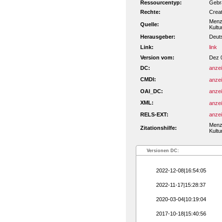
Ressourcentyp:
Gebra
Rechte:
Crea
Menze
Quelle:
Kultu
Herausgeber:
Deut
Link:
link
Version vom:
Dez 
DC:
anze
CMDI:
anze
OAI_DC:
anze
XML:
anze
RELS-EXT:
anze
Menze
Zitationshilfe:
Kultu
Versionen DC:
2022-12-08|16:54:05
2022-11-17|15:28:37
2020-03-04|10:19:04
2017-10-18|15:40:56