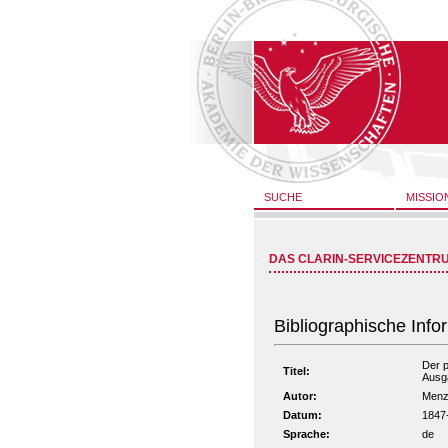
SUCHE
MISSIO
DAS CLARIN-SERVICEZENTR
Bibliographische Info
Der p
Titel:
Ausg
Autor:
Menze
Datum:
1847
Sprache:
de