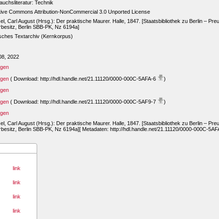
uchsliteratur: Technik
tive Commons Attribution-NonCommercial 3.0 Unported License
l, Carl August (Hrsg.): Der praktische Maurer. Halle, 1847. [Staatsbibliothek zu Berlin – Pre
rbesitz, Berlin SBB-PK, Nz 6194a]
sches Textarchiv (Kernkorpus)
08, 2022
igen
igen
( Download: http://hdl.handle.net/21.11120/0000-000C-5AFA-6
)
igen
igen
( Download: http://hdl.handle.net/21.11120/0000-000C-5AF9-7
)
igen
l, Carl August (Hrsg.): Der praktische Maurer. Halle, 1847. [Staatsbibliothek zu Berlin – Pre
rbesitz, Berlin SBB-PK, Nz 6194a][ Metadaten: http://hdl.handle.net/21.11120/0000-000C-5AF
link
link
link
link