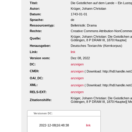
Titel:
Die Geistlichen auf dem Lande – Ein Lustspi
Autor:
Krüger, Johann Christian
Datum:
1743-01-01
Sprache:
de
Ressourcentyp:
Belletristik: Drama
Rechte:
Creative Commons Attribution-NonCommerc
Krüger, Johann Christian: Die Geistlichen 
Quelle:
Göttingen, 8 P DRAM III, 1870:Hauptw]
Herausgeber:
Deutsches Textarchiv (Kernkorpus)
Link:
link
Version vom:
Dez 08, 2022
DC:
anzeigen
CMDI:
anzeigen
( Download: http://hdl.handle.ne
OAI_DC:
anzeigen
XML:
anzeigen
( Download: http://hdl.handle.ne
RELS-EXT:
anzeigen
Krüger, Johann Christian: Die Geistlichen 
Zitationshilfe:
Göttingen, 8 P DRAM III, 1870:Hauptw][ Me
Versionen DC:
2022-12-08|16:48:38
link