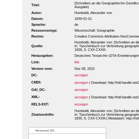
[Schreiben an die Geographische Gesellscha
Titel:
Ausgabe)
Autor:
Humboldt, Alexander von
Datum:
1839-01-01
Sprache:
de
Ressourcentyp:
Wissenschaft: Geographie
Rechte:
Creative Commons Attribution-NonCommerc
Humboldt, Alexander von: [Schreiben an d
Quelle:
In: Taschenbuch zur Verbreitung geograph
1839, S. CXX-CXXIII.
Herausgeber:
Deutsches Textarchiv (DTA-Erweiterungen
Link:
link
Version vom:
Dez 08, 2022
DC:
anzeigen
CMDI:
anzeigen
( Download: http://hdl.handle.ne
OAI_DC:
anzeigen
XML:
anzeigen
( Download: http://hdl.handle.ne
RELS-EXT:
anzeigen
Humboldt, Alexander von: [Schreiben an d
Zitationshilfe:
In: Taschenbuch zur Verbreitung geograph
1839, S. CXX-CXXIII.[ Metadaten: http://h
Versionen DC: