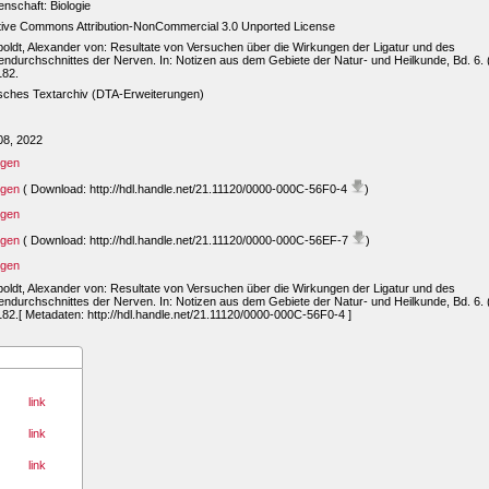
nschaft: Biologie
tive Commons Attribution-NonCommercial 3.0 Unported License
ldt, Alexander von: Resultate von Versuchen über die Wirkungen der Ligatur und des
ndurchschnittes der Nerven. In: Notizen aus dem Gebiete der Natur- und Heilkunde, Bd. 6. 
182.
sches Textarchiv (DTA-Erweiterungen)
08, 2022
igen
igen
( Download: http://hdl.handle.net/21.11120/0000-000C-56F0-4
)
igen
igen
( Download: http://hdl.handle.net/21.11120/0000-000C-56EF-7
)
igen
ldt, Alexander von: Resultate von Versuchen über die Wirkungen der Ligatur und des
ndurchschnittes der Nerven. In: Notizen aus dem Gebiete der Natur- und Heilkunde, Bd. 6. 
82.[ Metadaten: http://hdl.handle.net/21.11120/0000-000C-56F0-4 ]
link
link
link