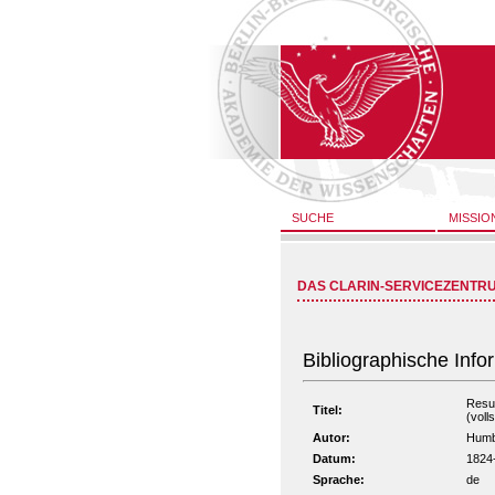
SUCHE
MISSIO
DAS CLARIN-SERVICEZENTR
Bibliographische Info
Resul
Titel:
(voll
Autor:
Humb
Datum:
1824
Sprache:
de