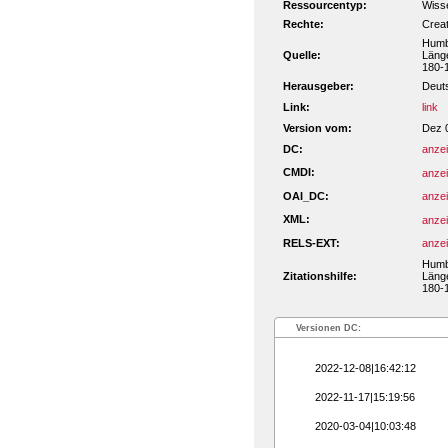
Ressourcentyp:
Wisse
Rechte:
Crea
Humbo
Quelle:
Länge
180-
Herausgeber:
Deut
Link:
link
Version vom:
Dez 
DC:
anze
CMDI:
anze
OAI_DC:
anze
XML:
anze
RELS-EXT:
anze
Humbo
Zitationshilfe:
Länge
180-1
Versionen DC:
2022-12-08|16:42:12
2022-11-17|15:19:56
2020-03-04|10:03:48