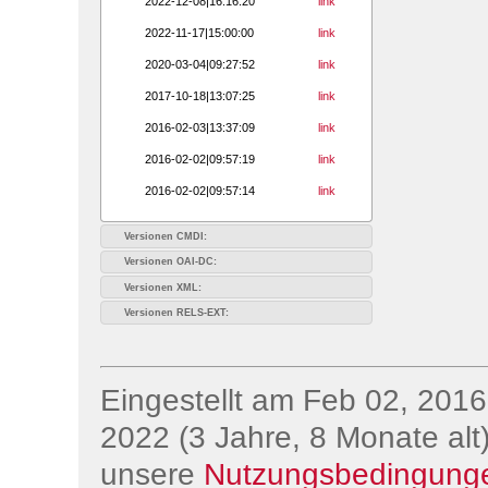
2022-12-08|16:16:20
link
2022-11-17|15:00:00
link
2020-03-04|09:27:52
link
2017-10-18|13:07:25
link
2016-02-03|13:37:09
link
2016-02-02|09:57:19
link
2016-02-02|09:57:14
link
Versionen CMDI:
Versionen OAI-DC:
Versionen XML:
Versionen RELS-EXT:
Eingestellt am Feb 02, 2016;
2022 (3 Jahre, 8 Monate alt)
unsere
Nutzungsbedingung