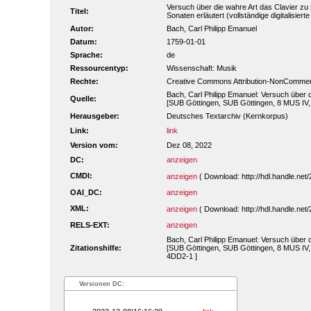
Versuch über die wahre Art das Clavier zu
Titel:
Sonaten erläutert (vollständige digitalisier
Autor:
Bach, Carl Philipp Emanuel
Datum:
1759-01-01
Sprache:
de
Ressourcentyp:
Wissenschaft: Musik
Rechte:
Creative Commons Attribution-NonCommerc
Bach, Carl Philipp Emanuel: Versuch über die
Quelle:
[SUB Göttingen, SUB Göttingen, 8 MUS IV,
Herausgeber:
Deutsches Textarchiv (Kernkorpus)
Link:
link
Version vom:
Dez 08, 2022
DC:
anzeigen
CMDI:
anzeigen
( Download: http://hdl.handle.n
OAI_DC:
anzeigen
XML:
anzeigen
( Download: http://hdl.handle.n
RELS-EXT:
anzeigen
Bach, Carl Philipp Emanuel: Versuch über die
Zitationshilfe:
[SUB Göttingen, SUB Göttingen, 8 MUS IV, 
4DD2-1 ]
Versionen DC: