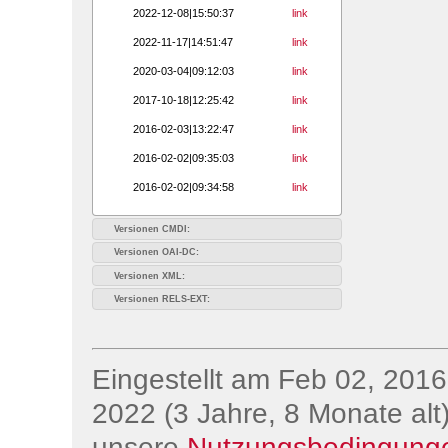
2022-12-08|15:50:37
link
2022-11-17|14:51:47
link
2020-03-04|09:12:03
link
2017-10-18|12:25:42
link
2016-02-03|13:22:47
link
2016-02-02|09:35:03
link
2016-02-02|09:34:58
link
Versionen CMDI:
Versionen OAI-DC:
Versionen XML:
Versionen RELS-EXT:
Eingestellt am Feb 02, 2016;
2022 (3 Jahre, 8 Monate alt)
unsere
Nutzungsbedingung