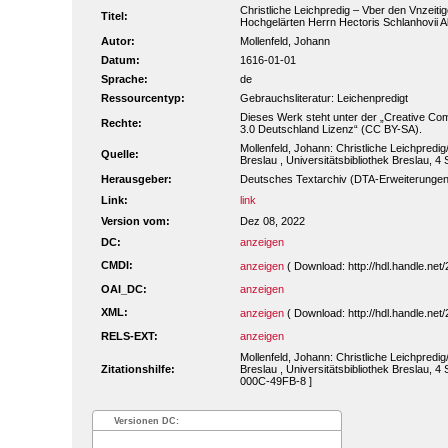
Christliche Leichpredig – Vber den Vnzeiti
Titel:
Hochgelärten Herrn Hectoris Schlanhovii Als
Autor:
Mollenfeld, Johann
Datum:
1616-01-01
Sprache:
de
Ressourcentyp:
Gebrauchsliteratur: Leichenpredigt
Dieses Werk steht unter der „Creative 
Rechte:
3.0 Deutschland Lizenz“ (CC BY-SA).
Mollenfeld, Johann: Christliche Leichpredig
Quelle:
Breslau , Universitätsbibliothek Breslau, 4
Herausgeber:
Deutsches Textarchiv (DTA-Erweiterungen
Link:
link
Version vom:
Dez 08, 2022
DC:
anzeigen
CMDI:
anzeigen
( Download: http://hdl.handle.n
OAI_DC:
anzeigen
XML:
anzeigen
( Download: http://hdl.handle.n
RELS-EXT:
anzeigen
Mollenfeld, Johann: Christliche Leichpredig
Zitationshilfe:
Breslau , Universitätsbibliothek Breslau, 4
000C-49FB-8 ]
Versionen DC: