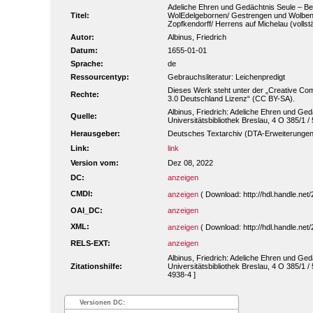
Adeliche Ehren und Gedächtnis Seule – B
Titel:
WolEdelgebornen/ Gestrengen und Wolben
Zopfkendorff/ Herrens auf Michelau (vollstä
Autor:
Albinus, Friedrich
Datum:
1655-01-01
Sprache:
de
Ressourcentyp:
Gebrauchsliteratur: Leichenpredigt
Dieses Werk steht unter der „Creative 
Rechte:
3.0 Deutschland Lizenz“ (CC BY-SA).
Albinus, Friedrich: Adeliche Ehren und Gedä
Quelle:
Universitätsbibliothek Breslau, 4 O 385/1 /
Herausgeber:
Deutsches Textarchiv (DTA-Erweiterungen
Link:
link
Version vom:
Dez 08, 2022
DC:
anzeigen
CMDI:
anzeigen
( Download: http://hdl.handle.ne
OAI_DC:
anzeigen
XML:
anzeigen
( Download: http://hdl.handle.ne
RELS-EXT:
anzeigen
Albinus, Friedrich: Adeliche Ehren und Gedä
Zitationshilfe:
Universitätsbibliothek Breslau, 4 O 385/1 
4938-4 ]
Versionen DC: