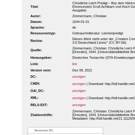
Christliche Leich Predigt – Bey dem Volc
Titel:
Ehrenvesten/ Groß Achtbarn vnd Hoch Gelah
Ausgabe)
Autor:
Zimmermann, Christian
Datum:
1644-01-01
Sprache:
de
Ressourcentyp:
Gebrauchsliteratur: Leichenpredigt
Dieses Werk steht unter der „Creative 
Rechte:
3.0 Deutschland Lizenz“ (CC BY-SA).
Zimmermann, Christian: Christliche Leich 
Quelle:
[Dresden], 1644. [Universitätsbibliothek Br
Herausgeber:
Deutsches Textarchiv (DTA-Erweiterungen
Link:
link
Version vom:
Dez 08, 2022
DC:
anzeigen
CMDI:
anzeigen
( Download: http://hdl.handle.n
OAI_DC:
anzeigen
XML:
anzeigen
( Download: http://hdl.handle.n
RELS-EXT:
anzeigen
Zimmermann, Christian: Christliche Leich 
Zitationshilfe:
[Dresden], 1644. [Universitätsbibliothek Br
Metadaten: http://hdl.handle.net/21.11120
Versionen DC: