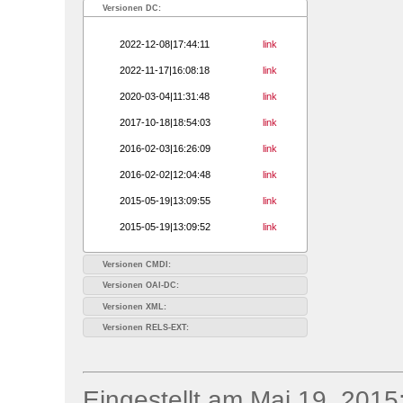
Versionen DC:
2022-12-08|17:44:11
link
2022-11-17|16:08:18
link
2020-03-04|11:31:48
link
2017-10-18|18:54:03
link
2016-02-03|16:26:09
link
2016-02-02|12:04:48
link
2015-05-19|13:09:55
link
2015-05-19|13:09:52
link
Versionen CMDI:
Versionen OAI-DC:
Versionen XML:
Versionen RELS-EXT:
Eingestellt am Mai 19, 2015;