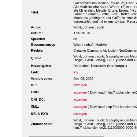
Gazophylacium Medico-Physicum, Oder Sch
Alle Medicinische Kunst-Wörter, (2) inn- u
alle Mineralien, Metalle, Ertzte, Erden, (4
Titel:
Blumen, Saamen, Säffte, Oele, Hartze, [etc]
Mechanic gehörige Kunst-Griffe, in einer ri
vorgestellet, und mit einem nöthigen Regist
Autor:
Woyt, Johann Jacob
Datum:
1737-01-01
Sprache:
de
Ressourcentyp:
Wissenschaft: Medizin
Rechte:
Creative Commons Attribution-NonCommerc
Woyt, Johann Jacob: Gazophylacium Medi
Quelle:
Dinge. 9. Aufl. Leipzig, 1737. [Düsseldorf
Herausgeber:
Deutsches Textarchiv (Kernkorpus)
Link:
link
Version vom:
Dez 08, 2022
DC:
anzeigen
CMDI:
anzeigen
( Download: http://hdl.handle.n
OAI_DC:
anzeigen
XML:
anzeigen
( Download: http://hdl.handle.n
RELS-EXT:
anzeigen
Woyt, Johann Jacob: Gazophylacium Medi
Zitationshilfe:
Dinge. 9. Aufl. Leipzig, 1737. [Düsseldorf
http://hdl.handle.net/21.11120/0000-000C-