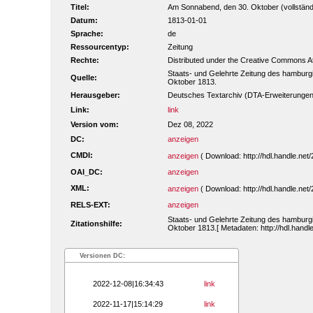
Titel:
Am Sonnabend, den 30. Oktober (vollständig
Datum:
1813-01-01
Sprache:
de
Ressourcentyp:
Zeitung
Rechte:
Distributed under the Creative Commons A
Staats- und Gelehrte Zeitung des hamburg
Quelle:
Oktober 1813.
Herausgeber:
Deutsches Textarchiv (DTA-Erweiterungen
Link:
link
Version vom:
Dez 08, 2022
DC:
anzeigen
CMDI:
anzeigen
( Download: http://hdl.handle.ne
OAI_DC:
anzeigen
XML:
anzeigen
( Download: http://hdl.handle.n
RELS-EXT:
anzeigen
Staats- und Gelehrte Zeitung des hamburg
Zitationshilfe:
Oktober 1813.[ Metadaten: http://hdl.hand
Versionen DC:
2022-12-08|16:34:43
link
2022-11-17|15:14:29
link