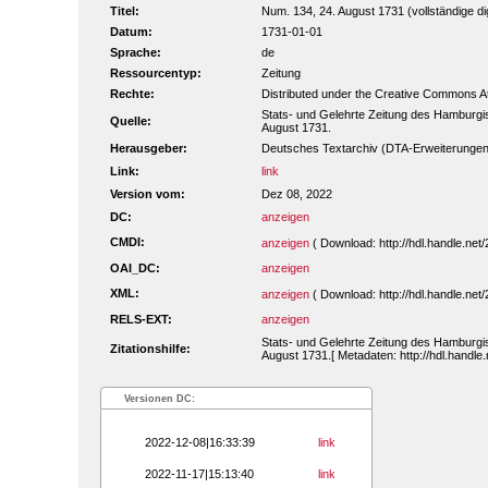
Titel:
Num. 134, 24. August 1731 (vollständige dig
Datum:
1731-01-01
Sprache:
de
Ressourcentyp:
Zeitung
Rechte:
Distributed under the Creative Commons A
Stats- und Gelehrte Zeitung des Hamburgi
Quelle:
August 1731.
Herausgeber:
Deutsches Textarchiv (DTA-Erweiterungen
Link:
link
Version vom:
Dez 08, 2022
DC:
anzeigen
CMDI:
anzeigen
( Download: http://hdl.handle.ne
OAI_DC:
anzeigen
XML:
anzeigen
( Download: http://hdl.handle.ne
RELS-EXT:
anzeigen
Stats- und Gelehrte Zeitung des Hamburgi
Zitationshilfe:
August 1731.[ Metadaten: http://hdl.handl
Versionen DC:
2022-12-08|16:33:39
link
2022-11-17|15:13:40
link