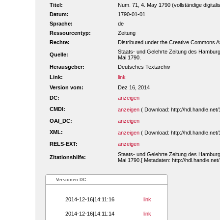
Titel:
Num. 71, 4. May 1790 (vollständige digitali
Datum:
1790-01-01
Sprache:
de
Ressourcentyp:
Zeitung
Rechte:
Distributed under the Creative Commons A
Staats- und Gelehrte Zeitung des Hamburg
Quelle:
Mai 1790.
Herausgeber:
Deutsches Textarchiv
Link:
link
Version vom:
Dez 16, 2014
DC:
anzeigen
CMDI:
anzeigen
( Download: http://hdl.handle.n
OAI_DC:
anzeigen
XML:
anzeigen
( Download: http://hdl.handle.n
RELS-EXT:
anzeigen
Staats- und Gelehrte Zeitung des Hamburg
Zitationshilfe:
Mai 1790.[ Metadaten: http://hdl.handle.n
Versionen DC:
2014-12-16|14:11:16
link
2014-12-16|14:11:14
link