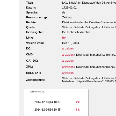
Titel:
LXV. Stück/ am Dienstage/ den 24. April (vol
Datum:
1725-01-01
Sprache:
de
Ressourcentyp:
Zeitung
Rechte:
Distributed under the Creative Commons A
Quelle:
Stats- u. Gelehrte Zeitung des Hollsteinis
Herausgeber:
Deutsches Textarchiv
Link:
link
Version vom:
Dez 16, 2014
DC:
anzeigen
CMDI:
anzeigen
( Download: http://hdl.handle.n
OAI_DC:
anzeigen
XML:
anzeigen
( Download: http://hdl.handle.n
RELS-EXT:
anzeigen
Stats- u. Gelehrte Zeitung des Hollsteinis
Zitationshilfe:
Metadaten: http://hdl.handle.net/11858/0
Versionen DC:
2014-12-16|14:10:37
link
2014-12-16|14:10:35
link