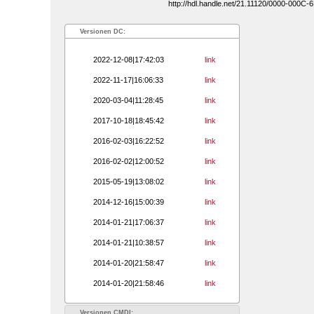
http://hdl.handle.net/21.11120/0000-000C-6
Versionen DC:
2022-12-08|17:42:03
link
2022-11-17|16:06:33
link
2020-03-04|11:28:45
link
2017-10-18|18:45:42
link
2016-02-03|16:22:52
link
2016-02-02|12:00:52
link
2015-05-19|13:08:02
link
2014-12-16|15:00:39
link
2014-01-21|17:06:37
link
2014-01-21|10:38:57
link
2014-01-20|21:58:47
link
2014-01-20|21:58:46
link
Versionen CMDI: