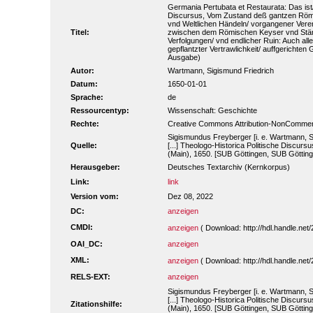
Germania Pertubata et Restaurata: Das ist
Discursus, Vom Zustand deß gantzen Römi
vnd Weltlichen Händeln/ vorgangener Vere
Titel:
zwischen dem Römischen Keyser vnd Ständ
Verfolgungen/ vnd endlicher Ruin: Auch al
gepflantzter Vertrawlichkeit/ auffgerichten 
Ausgabe)
Autor:
Wartmann, Sigismund Friedrich
Datum:
1650-01-01
Sprache:
de
Ressourcentyp:
Wissenschaft: Geschichte
Rechte:
Creative Commons Attribution-NonCommerc
Sigismundus Freyberger [i. e. Wartmann, S
Quelle:
[...] Theologo-Historica Politische Discu
(Main), 1650. [SUB Göttingen, SUB Götting
Herausgeber:
Deutsches Textarchiv (Kernkorpus)
Link:
link
Version vom:
Dez 08, 2022
DC:
anzeigen
CMDI:
anzeigen
( Download: http://hdl.handle.n
OAI_DC:
anzeigen
XML:
anzeigen
( Download: http://hdl.handle.n
RELS-EXT:
anzeigen
Sigismundus Freyberger [i. e. Wartmann, S
[...] Theologo-Historica Politische Discu
Zitationshilfe:
(Main), 1650. [SUB Göttingen, SUB Götting