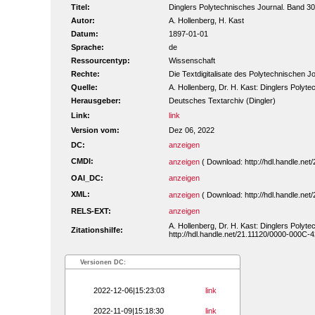
Titel:
Dinglers Polytechnisches Journal. Band 3
Autor:
A. Hollenberg, H. Kast
Datum:
1897-01-01
Sprache:
de
Ressourcentyp:
Wissenschaft
Rechte:
Die Textdigitalisate des Polytechnischen
Quelle:
A. Hollenberg, Dr. H. Kast: Dinglers Polyte
Herausgeber:
Deutsches Textarchiv (Dingler)
Link:
link
Version vom:
Dez 06, 2022
DC:
anzeigen
CMDI:
anzeigen
( Download: http://hdl.handle.n
OAI_DC:
anzeigen
XML:
anzeigen
( Download: http://hdl.handle.n
RELS-EXT:
anzeigen
A. Hollenberg, Dr. H. Kast: Dinglers Polyte
Zitationshilfe:
http://hdl.handle.net/21.11120/0000-000C-
Versionen DC:
2022-12-06|15:23:03
link
2022-11-09|15:18:30
link