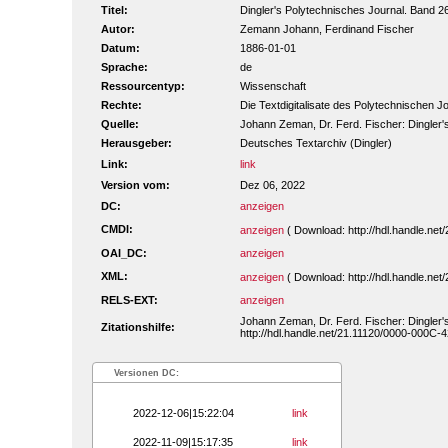
Titel:
Dingler's Polytechnisches Journal. Band 
Autor:
Zemann Johann, Ferdinand Fischer
Datum:
1886-01-01
Sprache:
de
Ressourcentyp:
Wissenschaft
Rechte:
Die Textdigitalisate des Polytechnischen
Quelle:
Johann Zeman, Dr. Ferd. Fischer: Dingler's
Herausgeber:
Deutsches Textarchiv (Dingler)
Link:
link
Version vom:
Dez 06, 2022
DC:
anzeigen
CMDI:
anzeigen
( Download: http://hdl.handle.n
OAI_DC:
anzeigen
XML:
anzeigen
( Download: http://hdl.handle.n
RELS-EXT:
anzeigen
Johann Zeman, Dr. Ferd. Fischer: Dingler's
Zitationshilfe:
http://hdl.handle.net/21.11120/0000-000C-
Versionen DC:
2022-12-06|15:22:04
link
2022-11-09|15:17:35
link