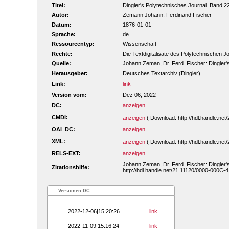
Titel:
Dingler's Polytechnisches Journal. Band 
Autor:
Zemann Johann, Ferdinand Fischer
Datum:
1876-01-01
Sprache:
de
Ressourcentyp:
Wissenschaft
Rechte:
Die Textdigitalisate des Polytechnischen
Quelle:
Johann Zeman, Dr. Ferd. Fischer: Dingler'
Herausgeber:
Deutsches Textarchiv (Dingler)
Link:
link
Version vom:
Dez 06, 2022
DC:
anzeigen
CMDI:
anzeigen
( Download: http://hdl.handle.n
OAI_DC:
anzeigen
XML:
anzeigen
( Download: http://hdl.handle.n
RELS-EXT:
anzeigen
Johann Zeman, Dr. Ferd. Fischer: Dingler'
Zitationshilfe:
http://hdl.handle.net/21.11120/0000-000C-
Versionen DC:
2022-12-06|15:20:26
link
2022-11-09|15:16:24
link