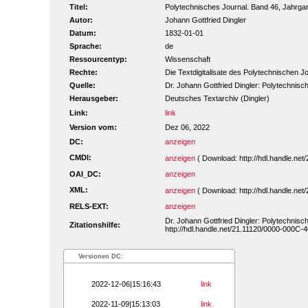
Titel:
Polytechnisches Journal. Band 46, Jahrga
Autor:
Johann Gottfried Dingler
Datum:
1832-01-01
Sprache:
de
Ressourcentyp:
Wissenschaft
Rechte:
Die Textdigitalisate des Polytechnischen
Quelle:
Dr. Johann Gottfried Dingler: Polytechnisch
Herausgeber:
Deutsches Textarchiv (Dingler)
Link:
link
Version vom:
Dez 06, 2022
DC:
anzeigen
CMDI:
anzeigen
( Download: http://hdl.handle.ne
OAI_DC:
anzeigen
XML:
anzeigen
( Download: http://hdl.handle.ne
RELS-EXT:
anzeigen
Dr. Johann Gottfried Dingler: Polytechnisch
Zitationshilfe:
http://hdl.handle.net/21.11120/0000-000C-4
Versionen DC:
2022-12-06|15:16:43
link
2022-11-09|15:13:03
link