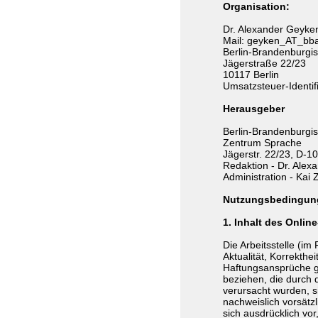
Organisation:
Dr. Alexander Geyk
Mail: geyken_AT_bb
Berlin-Brandenburgi
Jägerstraße 22/23
10117 Berlin
Umsatzsteuer-Ident
Herausgeber
Berlin-Brandenburgi
Zentrum Sprache
Jägerstr. 22/23, D-1
Redaktion - Dr. Ale
Administration - Kai
Nutzungsbedingun
1. Inhalt des Onli
Die Arbeitsstelle (i
Aktualität, Korrekthei
Haftungsansprüche ge
beziehen, die durch 
verursacht wurden, s
nachweislich vorsätzl
sich ausdrücklich vo