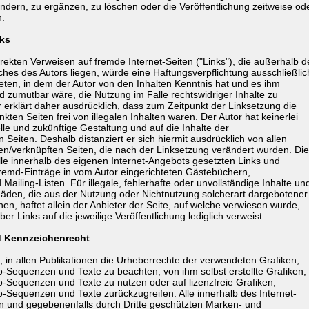
dern, zu ergänzen, zu löschen oder die Veröffentlichung zeitweise od
n.
nks
irekten Verweisen auf fremde Internet-Seiten ("Links"), die außerhalb d
hes des Autors liegen, würde eine Haftungsverpflichtung ausschließlic
treten, in dem der Autor von den Inhalten Kenntnis hat und es ihm
d zumutbar wäre, die Nutzung im Falle rechtswidriger Inhalte zu
r erklärt daher ausdrücklich, dass zum Zeitpunkt der Linksetzung die
kten Seiten frei von illegalen Inhalten waren. Der Autor hat keinerlei
elle und zukünftige Gestaltung und auf die Inhalte der
n Seiten. Deshalb distanziert er sich hiermit ausdrücklich von allen
kten/verknüpften Seiten, die nach der Linksetzung verändert wurden. Di
 alle innerhalb des eigenen Internet-Angebots gesetzten Links und
remd-Einträge in vom Autor eingerichteten Gästebüchern,
Mailing-Listen. Für illegale, fehlerhafte oder unvollständige Inhalte un
äden, die aus der Nutzung oder Nichtnutzung solcherart dargebotener
en, haftet allein der Anbieter der Seite, auf welche verwiesen wurde,
ber Links auf die jeweilige Veröffentlichung lediglich verweist.
d Kennzeichenrecht
t, in allen Publikationen die Urheberrechte der verwendeten Grafiken,
Sequenzen und Texte zu beachten, von ihm selbst erstellte Grafiken,
Sequenzen und Texte zu nutzen oder auf lizenzfreie Grafiken,
Sequenzen und Texte zurückzugreifen. Alle innerhalb des Internet-
 und gegebenenfalls durch Dritte geschützten Marken- und