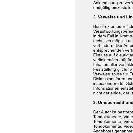
Ankündigung zu verän
endgültig einzustelle
2. Verweise und Li
Bei direkten oder ind
Verantwortungsbereic
in dem Fall in Kraft 
technisch möglich un
verhindern. Der Auto
entsprechenden verlin
Einfluss auf die aktu
verlinkten/verknüpfte
Inhalten aller verlin
Feststellung gilt für
Verweise sowie für F
Diskussionsforen und 
insbesondere für Sch
Informationen entsteh
nicht derjenige, der ü
3. Urheberrecht un
Der Autor ist bestreb
Tondokumente, Video-
Tondokumente, Video-
Tondokumente, Video-
Angebotes genannten