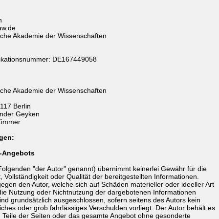
en
aw.de
sche Akademie der Wissenschaften
ifikationsnummer: DE167449058
sche Akademie der Wissenschaften
0117 Berlin
xander Geyken
 Zimmer
gen:
ne-Angebots
m Folgenden "der Autor" genannt) übernimmt keinerlei Gewähr für die
t, Vollständigkeit oder Qualität der bereitgestellten Informationen.
gen den Autor, welche sich auf Schäden materieller oder ideeller Art
die Nutzung oder Nichtnutzung der dargebotenen Informationen
ind grundsätzlich ausgeschlossen, sofern seitens des Autors kein
iches oder grob fahrlässiges Verschulden vorliegt. Der Autor behält es
r, Teile der Seiten oder das gesamte Angebot ohne gesonderte